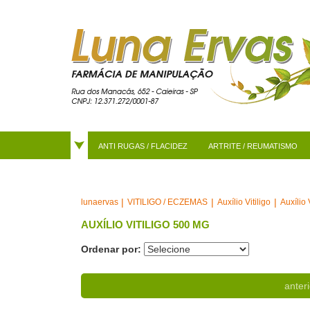
ANTI RUGAS / FLACIDEZ
ARTRITE / REUMATISMO
VITILIGO / ECZEMAS
Auxílio Vitiligo
Auxílio 
lunaervas
AUXÍLIO VITILIGO 500 MG
Ordenar por:
anteri