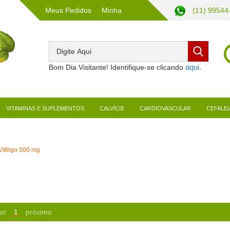
Meus Pedidos
Minha
(11) 99544
Conta
Bom Dia Visitante! Identifique-se clicando
VITAMINAS E SUPLEMENTOS
CALVÍCIE
CARDIOVASCULAR
CEFALEI
Vitiligo 500 mg
or
1
próximo