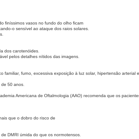
 finíssimos vasos no fundo do olho ficam
ando-o sensível ao ataque dos raios solares.
s.
a dos carotenóides.
ável pelos detalhes nítidos das imagens.
co familiar, fumo, excessiva exposição à luz solar, hipertensão arterial
 de 50 anos.
 a Academia Americana de Oftalmologia (AAO) recomenda que os pacient
ais que o dobro do risco de
or de DMRI úmida do que os normotensos.