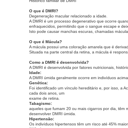
Histórico familiar de DMRI
O que é DMRI?
Degeneração macular relacionado a idade.
A DMRI é um processo degenerativo que ocorre quando
enfraquecidos, permitindo que o sangue escape e deix
Isto pode causar manchas escuras, chamadas mácula
O que é Mácula?
A mácula possui uma coloração amarela que é derivad
Situada na parte central da retina, a mácula é respons
Como a DMRI é desenvolvida?
A DMRI é desenvolvida por fatores nutricionais, históri
Idade:
A DMRI úmida geralmente ocorre em indivíduos acima
Genética:
Foi identificado um vínculo hereditário e, por isso,
cada dois anos, um
exame de retina.
Tabagismo:
aqueles que fumam 20 ou mais cigarros por dia, têm m
desenvolver DMRI úmida.
Hipertensão:
Os indivíduos hipertensos têm um risco até 45% mai