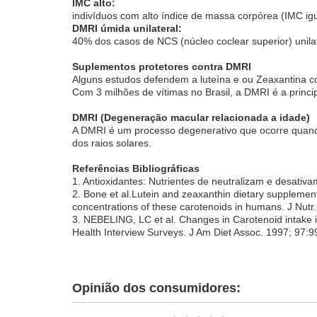
IMC alto:
indivíduos com alto índice de massa corpórea (IMC 
DMRI úmida unilateral:
40% dos casos de NCS (núcleo coclear superior) unila
Suplementos protetores contra DMRI
Alguns estudos defendem a luteína e ou Zeaxantina 
Com 3 milhões de vítimas no Brasil, a DMRI é a princ
DMRI (Degeneração macular relacionada a idade)
A DMRI é um processo degenerativo que ocorre quando
dos raios solares.
Referências Bibliográficas
1. Antioxidantes: Nutrientes de neutralizam e desativam
2. Bone et al.Lutein and zeaxanthin dietary suppleme
concentrations of these carotenoids in humans. J Nutr.
3. NEBELING, LC et al. Changes in Carotenoid intake 
Health Interview Surveys. J Am Diet Assoc. 1997; 97:9
Opinião dos consumidores: