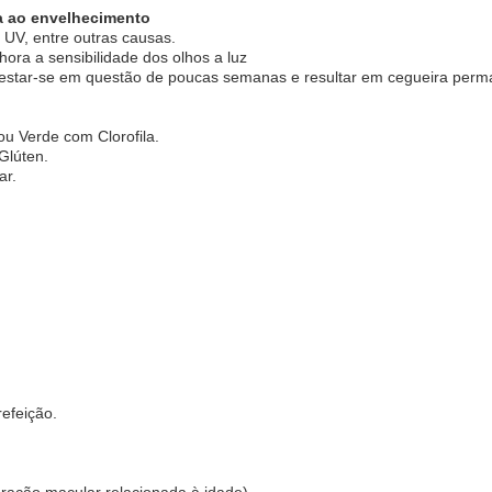
a ao envelhecimento
 UV, entre outras causas.
hora a sensibilidade dos olhos a luz
estar-se em questão de poucas semanas e resultar em cegueira perm
u Verde com Clorofila.
Glúten.
ar.
efeição.
ação macular relacionada à idade)