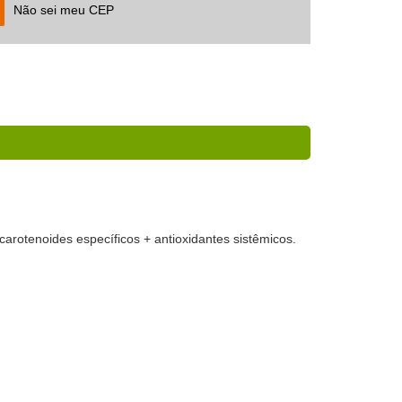
Não sei meu CEP
rotenoides específicos + antioxidantes sistêmicos.