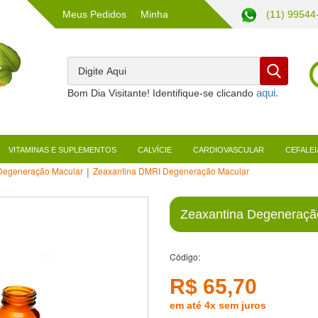
Meus Pedidos
Minha
(11) 99544
Conta
Bom Dia Visitante! Identifique-se clicando
VITAMINAS E SUPLEMENTOS
CALVÍCIE
CARDIOVASCULAR
CEFALEI
egeneração Macular
Zeaxantina DMRI Degeneração Macular
Zeaxantina Degeneraçã
Código:
R$ 65,70
em até 4x sem juros