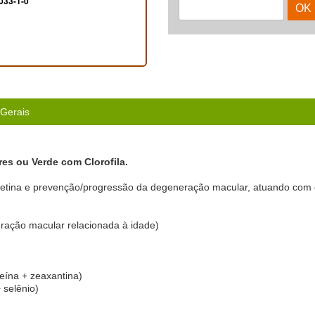
033-1-0
 Gerais
es ou Verde com Clorofila.
etina e prevenção/progressão da degeneração macular, atuando com ca
ação macular relacionada à idade)
eína + zeaxantina)
 selênio)