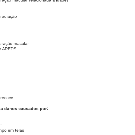
 radiação
neração macular
po AREDS
precoce
iza danos causados por:
:
mpo em telas