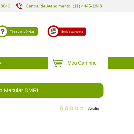
-8646
Central de Atendimento: (11) 4445-1848
Tire suas dúvidas
Envie sua receita
A
o Macular DMRI
0