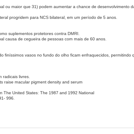
igual ou maior que 31) podem aumentar a chance de desenvolvimento
teral progridem para NCS bilateral, em um período de 5 anos.
como suplementos protetores contra DMRI.
ipal causa de cegueira de pessoas com mais de 60 anos.
 finíssimos vasos no fundo do olho ficam enfraquecidos, permitindo 
 radicais livres.
nts raise macular pigment density and serum
in The United States: The 1987 and 1992 National
91- 996.