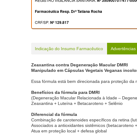
REGISTRO VIGILÂNCIA SANITÁRIA:
Nº 350900701-477-000
Farmacêutica Resp. Drª Tatiana Rocha
CRF/SP:
Nº 129.817
Indicação do Insumo Farmacêutico
Advertências
Zeaxantina contra Degeneração Macular DMRI
Manipulado em Cápsulas Vegetais Veganas incolor
Essa fórmula está bem direcionada para proteção da r
Benefícios da fórmula para DMRI
(Degeneração Macular Relacionada à Idade – Degener
Zeaxantina + Luteína + Betacaroteno + Selênio
Diferencial da fórmula
Combinação de carotenoides específicos da retina (lut
Associados a antioxidantes sistêmicos (betacaroteno +
Atua em proteção local + defesa global