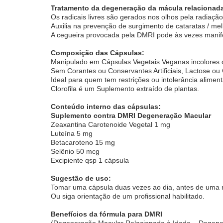
Tratamento da degeneração da mácula relacionad
Os radicais livres são gerados nos olhos pela radiação
Auxilia na prevenção de surgimento de cataratas / mel
A cegueira provocada pela DMRI pode às vezes manif
Composição das Cápsulas:
Manipulado em Cápsulas Vegetais Veganas incolores o
Sem Corantes ou Conservantes Artificiais, Lactose ou 
Ideal para quem tem restrições ou intolerância aliment
Clorofila é um Suplemento extraído de plantas.
Conteúdo interno das cápsulas:
Suplemento contra DMRI Degeneração Macular
Zeaxantina Carotenoide Vegetal 1 mg
Luteína 5 mg
Betacaroteno 15 mg
Selênio 50 mcg
Excipiente qsp 1 cápsula
Sugestão de uso:
Tomar uma cápsula duas vezes ao dia, antes de uma r
Ou siga orientação de um profissional habilitado.
Benefícios da fórmula para DMRI
(Degeneração Macular Relacionada à Idade – Degener