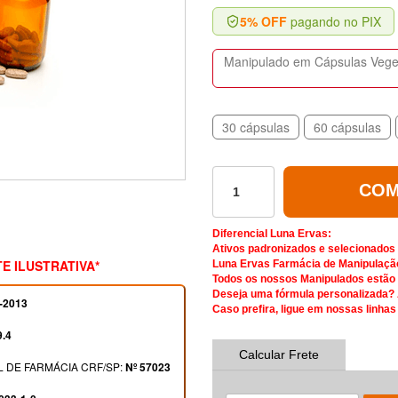
5% OFF
pagando no PIX
Manipulado em Cápsulas Vegeta
30 cápsulas
60 cápsulas
COM
Diferencial Luna Ervas:
Ativos padronizados e selecionados
E ILUSTRATIVA*
Luna Ervas Farmácia de Manipulaçã
Todos os nossos Manipulados estão d
Deseja uma fórmula personalizada?
-2013
Caso prefira, ligue em nossas linhas
9.4
Calcular Frete
 DE FARMÁCIA CRF/SP:
Nº 57023