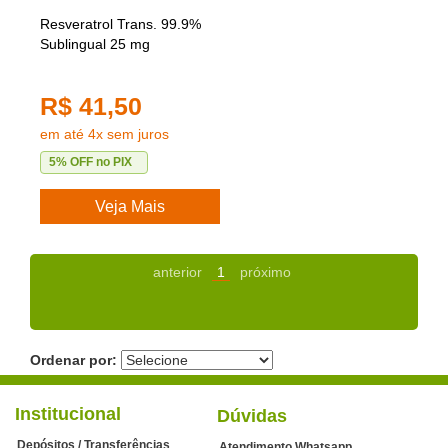
Resveratrol Trans. 99.9%
Sublingual 25 mg
R$ 41,50
em até 4x sem juros
5% OFF no PIX
Veja Mais
anterior
1
próximo
Ordenar por:
Institucional
Dúvidas
Depósitos / Transferências
Atendimento Whatsapp