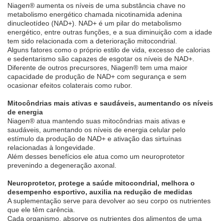
Niagen® aumenta os níveis de uma substância chave no
metabolismo energético chamada nicotinamida adenina
dinucleotídeo (NAD+). NAD+ é um pilar do metabolismo
energético, entre outras funções, e a sua diminuição com a idade
tem sido relacionada com a deterioração mitocondrial.
Alguns fatores como o próprio estilo de vida, excesso de calorias
e sedentarismo são capazes de esgotar os níveis de NAD+.
Diferente de outros precursores, Niagen® tem uma maior
capacidade de produção de NAD+ com segurança e sem
ocasionar efeitos colaterais como rubor.
Mitocôndrias mais ativas e saudáveis, aumentando os níveis
de energia
Niagen® atua mantendo suas mitocôndrias mais ativas e
saudáveis, aumentando os níveis de energia celular pelo
estímulo da produção de NAD+ e ativação das sirtuínas
relacionadas à longevidade.
Além desses benefícios ele atua como um neuroprotetor
prevenindo a degeneração axonal.
Neuroprotetor, protege a saúde mitocondrial, melhora o
desempenho esportivo, auxilia na redução de medidas
A suplementação serve para devolver ao seu corpo os nutrientes
que ele têm carência.
Cada organismo, absorve os nutrientes dos alimentos de uma