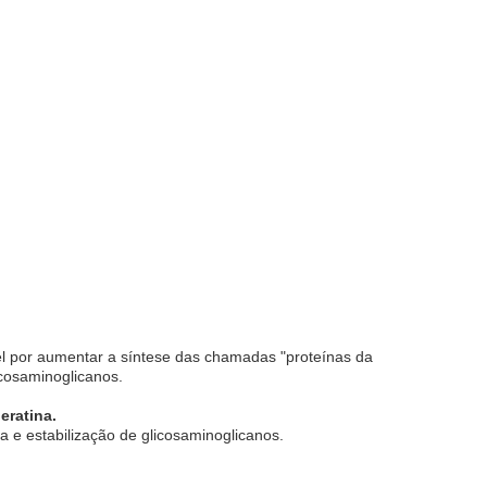
vel por aumentar a síntese das chamadas "proteínas da
icosaminoglicanos.
eratina.
a e estabilização de glicosaminoglicanos.