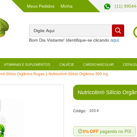
Meus Pedidos
Minha
(11) 99544
Conta
Bom Dia Visitante! Identifique-se clicando
VITAMINAS E SUPLEMENTOS
CALVÍCIE
CARDIOVASCULAR
CEFALEI
lin® Silício Orgânico Rugas
Nutricolin® Silício Orgânico 300 mg
Nutricolin® Silício Orgâ
Código:
103.4
5% OFF
pagando no PIX