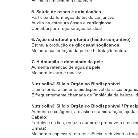
Estimula crescimento saudável
5. Saúde de ossos e articulações
Participa da formação do tecido conjuntivo
Auxilia na estrutura óssea e cartilaginosa
Contribui para regeneração tecidual
6. Ação estrutural profunda (tecido conjuntivo)
Estimula produção de
glicosaminoglicanos
Melhora sustentação da pele e hidratação natural
7. Hidratação e densidade da pele
Aumenta retenção de água na pele
Melhora textura e maciez
Nutricolin® Silício Orgânico Biodisponível
É uma forma altamente biodisponível de silício orgâni
É frequentemente chamada de "molécula da beleza" de
Nutricolin® Silício Orgânico Biodisponível / Princip
Aumenta o colágeno, a elastina e a hidratação; ajuda 
Cabelo:
Fortalece os fios, reduz a quebra e promove o cresci
Unhas:
Melhora a espessura e a resistência, reduzindo a fragi