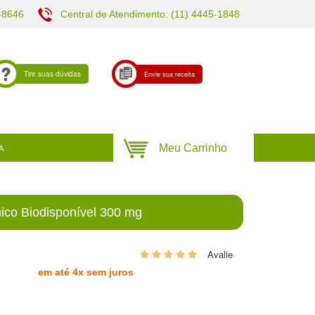
-8646
Central de Atendimento: (11) 4445-1848
Tire suas dúvidas
Envie sua receita
A
nico Biodisponível 300 mg
0
em até 4x sem juros