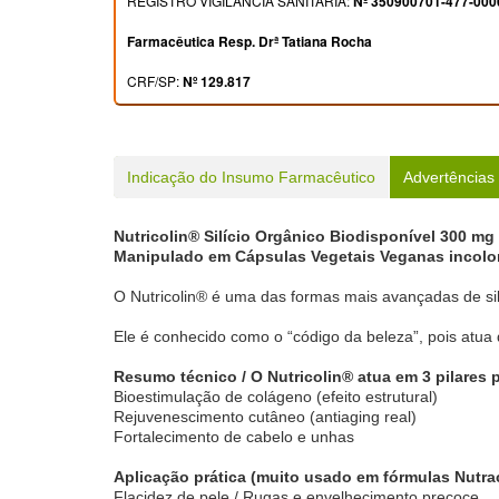
REGISTRO VIGILÂNCIA SANITÁRIA:
Nº 350900701-477-000
Farmacêutica Resp. Drª Tatiana Rocha
CRF/SP:
Nº 129.817
Indicação do Insumo Farmacêutico
Advertências
Nutricolin® Silício Orgânico Biodisponível 300 mg
Manipulado em Cápsulas Vegetais Veganas incolor
O Nutricolin® é uma das formas mais avançadas de silí
Ele é conhecido como o “código da beleza”, pois atua 
Resumo técnico / O Nutricolin® atua em 3 pilares p
Bioestimulação de colágeno (efeito estrutural)
Rejuvenescimento cutâneo (antiaging real)
Fortalecimento de cabelo e unhas
Aplicação prática (muito usado em fórmulas Nutra
Flacidez de pele / Rugas e envelhecimento precoce