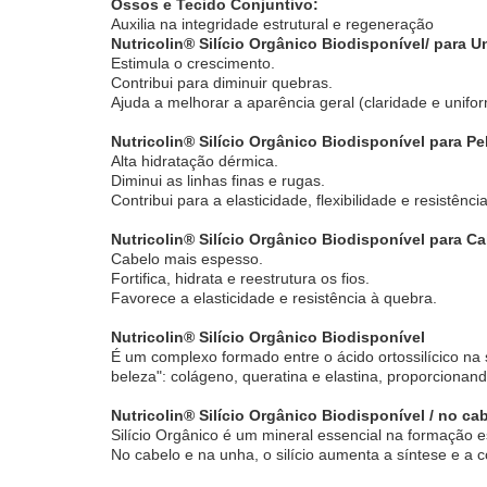
Ossos e Tecido Conjuntivo:
Auxilia na integridade estrutural e regeneração
Nutricolin® Silício Orgânico Biodisponível/ para U
Estimula o crescimento.
Contribui para diminuir quebras.
Ajuda a melhorar a aparência geral (claridade e unifo
Nutricolin® Silício Orgânico Biodisponível para Pe
Alta hidratação dérmica.
Diminui as linhas finas e rugas.
Contribui para a elasticidade, flexibilidade e resistênci
Nutricolin® Silício Orgânico Biodisponível para Ca
Cabelo mais espesso.
Fortifica, hidrata e reestrutura os fios.
Favorece a elasticidade e resistência à quebra.
Nutricolin® Silício Orgânico Biodisponível
É um complexo formado entre o ácido ortossilícico na
beleza": colágeno, queratina e elastina, proporcionan
Nutricolin® Silício Orgânico Biodisponível / no ca
Silício Orgânico é um mineral essencial na formação e
No cabelo e na unha, o silício aumenta a síntese e a