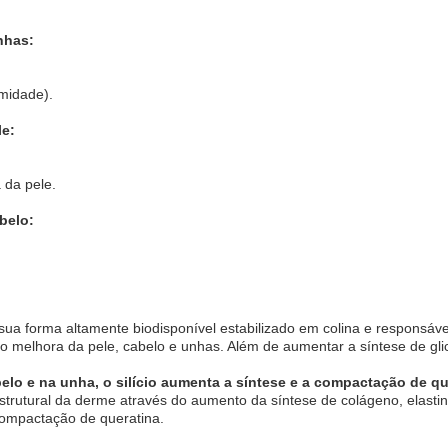
nhas:
rmidade).
le:
a da pele.
belo:
 sua forma altamente biodisponível estabilizado em colina e responsá
do melhora da pele, cabelo e unhas. Além de aumentar a síntese de gl
belo e na unha, o silício aumenta a síntese e a compactação de qu
strutural da derme através do aumento da síntese de colágeno, elastin
 compactação de queratina.