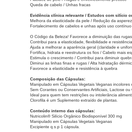
Queda de cabelo / Unhas fracas
Evidência clínica relevante / Estudos com silício
Melhora da elasticidade da pele / Redução da aspere
Fortalecimento de cabelos e unhas após uso contínuo
O Código da Beleza! Favorece a diminuição das rugas 
Contribui para a elasticidade, flexibilidade e resistênci
Ajuda a melhorar a aparência geral (claridade e unifo
Fortifica, hidrata e reestrutura os fios / Cabelo mais e
Estimula o crescimento / Contribui para diminuir queb
Diminui as linhas finas e rugas / Alta hidratação dérmi
Favorece a elasticidade e resistência à quebra
Composição das Cápsulas:
Manipulado em Cápsulas Vegetais Veganas incolores o
Sem Corantes ou Conservantes Artificiais, Lactose ou 
Ideal para quem tem restrições ou intolerância aliment
Clorofila é um Suplemento extraído de plantas.
Conteúdo interno das cápsulas:
Nutricolin® Silício Orgânico Biodisponível 300 mg
Manipulado em Cápsulas Vegetais Veganas
Excipiente q.s.p 1 cápsula.