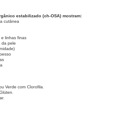
 orgânico estabilizado (ch-OSA) mostram:
za cutânea
e linhas finas
a da pele
rmidade)
spesso
ras
ca
u Verde com Clorofila.
Glúten.
ar.