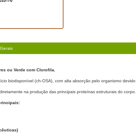
033-1-0
 Gerais
es ou Verde com Clorofila.
cio biodisponível (ch-OSA), com alta absorção pelo organismo devido 
diretamente na produção das principais proteínas estruturais do corpo.
rincipais:
cêuticas)